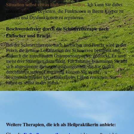
Situation selbst etwas ändern zu wollen.
Ich kann Sie dabei
unterstützen und begleiten, die Funktionen in Ihrem Körper zu
fördern und Dysfunktionen zu regulieren.
Beschwerdefreier durch die Schmerztherapie nach
Liebscher und Bracht
Bei der Schmerztherapie nach Liebscher und Bracht wird in der
Praxis die genaue Lokalisation der Schmerzen bestimmt und
dadurch die zutreffenden Osteopressurpunkte gedrückt. Es sind
meist drei Sitzungen dazu nötig. Für zuhause bekommen Sie auf
sich abgestimmte Bewegungsübungen mit, die Sie täglich
durchführen sollen. Langfristig können Sie so ein
beschwerdefreieres bis schmerzfreies Leben erreichen, Sie
haben es selbst in der Hand.
Weitere Therapien, die ich als Heilpraktikerin anbiete: