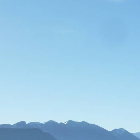
Skitour Schmerztherapie Murnau