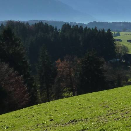
SkiAlpin Schmerztherapie Murnau