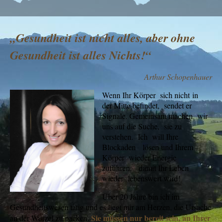
„Gesundheit ist nicht alles, aber ohne
Gesundheit ist alles Nichts!“
Arthur Schopenhauer
Wenn Ihr Körper sich nicht in
der Mitte befindet, sendet er
Signale. Gemeinsam machen wir
uns auf die Suche, sie zu
verstehen. Ich will Ihre
Blockaden lösen und Ihrem
Körper wieder Energie
zuführen, damit Ihr Leben
wieder lebenswert wird!
Über 20 Jahre bin ich im
Gesundheitswesen tätig und es liegt mir am Herzen, die Ursache
Sie müssen nur bereit sein, an Ihrer
an der Wurzel zu packen.