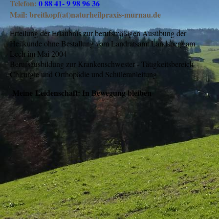
Telefon:
0 88 41- 9 98 96 36
Mail:
breitkopf(at)naturheilpraxis-murnau.de
Erteilung der Erlaubnis zur berufsmäßigen Ausübung der
Heilkunde ohne Bestallung vom Landratsamt Landsberg am
Lech im Mai 2004
Berufsausbildung zur Krankenschwester - Tätigkeitsbereich
Chirurgie und Orthopädie und Schüleranleitung
Meine
Leidenschaft: In Bewegung bleiben