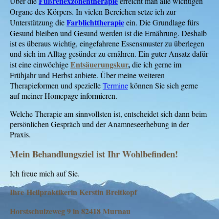
Fußreflexzonentherapie
Über die
erreicht man alle wichtigen
Organe des Körpers. In vielen Bereichen setze ich zur
Farblichttherapie
Unterstützung die
ein. Die Grundlage fürs
Gesund bleiben und Gesund werden ist die Ernährung. Deshalb
ist es überaus wichtig, eingefahrene Essensmuster zu überlegen
und sich im Alltag gesünder zu ernähren. Ein guter Ansatz dafür
Entsäuerungskur
,
ist eine einwöchige
die ich gerne im
Frühjahr und Herbst anbiete. Über meine weiteren
Therapieformen und spezielle
Termine
können Sie sich gerne
auf meiner Homepage informieren.
Welche Therapie am sinnvollsten ist, entscheidet sich dann beim
persönlichen Gespräch und der Anamneseerhebung in der
Praxis.
Mein Behandlungsziel ist Ihr Wohlbefinden!
Ich freue mich auf Sie.
Ihre
Heilpr
aktiker
in Kerstin Breitkopf
Horstschulzeweg 9 in 82418 Murnau