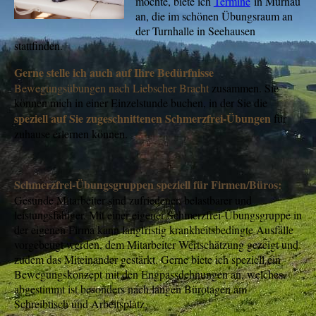
möchte, biete ich
Termine
in Murnau
an, die im schönen Übungsraum an
der Turnhalle in Seehausen
stattfinden.
Gerne stelle ich auch auf
Ihre Bedürfnisse
Bewegungsübungen nach Liebscher Bracht
zusammen. Sie
können mich in einer Einzelstunde buchen, in der Sie die
speziell auf Sie zugeschnittenen Schmerzfrei-Übungen
für
zuhause erlernen können.
Schmerzfrei-Übungsgruppen speziell für Firmen/Büros:
Gesunde Mitarbeiter sind zufriedener, belastbarer und
leistungsfähiger. Mit einer eigener Schmerzfrei-Übungsgruppe in
der eigenen Firma kann langfristig krankheitsbedingte Ausfälle
vorgebeugt werden, dem Mitarbeiter Wertschätzung gezeigt und
zudem das Miteinander gestärkt. Gerne biete ich speziell ein
Bewegungskonzept mit den Engpassdehnungen an, welches
abgestimmt ist besonders nach langen Bürotagen am
Schreibtisch und Arbeitsplatz.