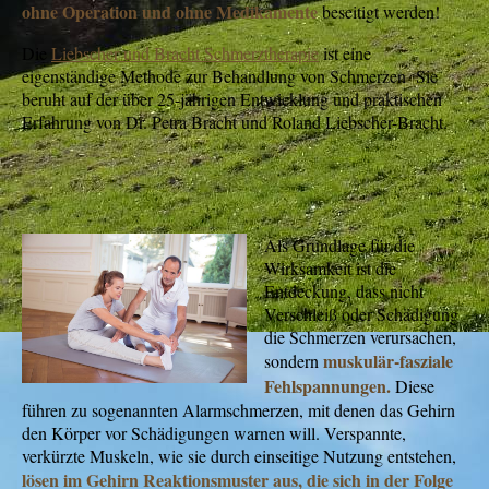
ohne Operation und ohne Medikamente
beseitigt werden!
Die
Liebscher und Bracht Schmerztherapie
ist eine
eigenständige Methode zur Behandlung von Schmerzen Sie
beruht auf der über 25-jährigen Entwicklung und praktischen
Erfahrung von Dr. Petra Bracht und Roland Liebscher-Bracht.
Als Grundlage für die
Wirksamkeit ist die
Entdeckung, dass nicht
Verschleiß oder Schädigung
die Schmerzen verursachen,
muskulär-fasziale
sondern
Fehlspannungen
.
Diese
führen zu sogenannten Alarmschmerzen, mit denen das Gehirn
den Körper vor Schädigungen warnen will. Verspannte,
verkürzte Muskeln, wie sie durch einseitige Nutzung entstehen,
lösen im Gehirn Reaktionsmuster aus, die sich in der Folge