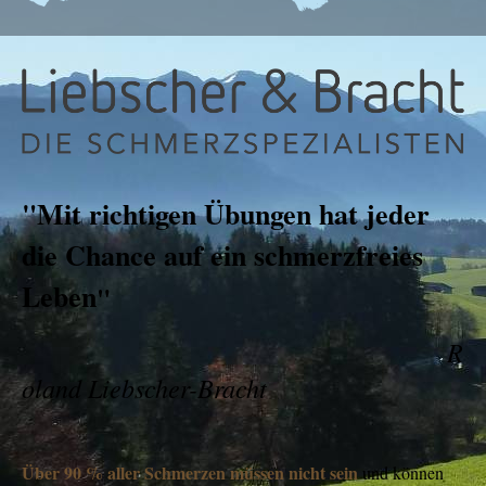
"Mit richtigen Übungen hat jeder
die Chance auf ein schmerzfreies
Leben
"
R
oland Liebscher-Bracht
Über
90 % aller Schmerzen müssen nicht sein
und können