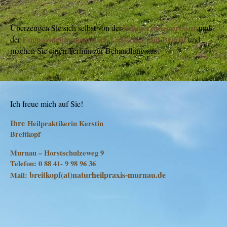
Schmerzosteopressur
Überzeugen Sie sich selbst von der
und
Engpassdehnungen nach Liebscher und Bracht
der
und
machen Sie einen Termin zur Behandlung aus.
Ich freue mich auf Sie!
Ihre
Heilpraktikerin Kerstin
Breitkopf
Murnau – Horstschulzeweg 9
Telefon: 0 88 41- 9 98 96 36
breitkopf(at)naturheilpraxis-murnau.de
Mail: