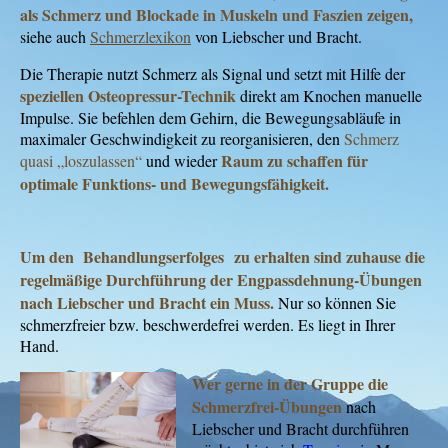
als Schmerz und Blockade in Muskeln und Faszien zeigen,
siehe auch
Schmerzlexikon
von Liebscher und Bracht.
Die Therapie nutzt Schmerz als Signal und setzt mit Hilfe der
speziellen Osteopressur-Technik
direkt am Knochen manuelle
Impulse. Sie befehlen dem Gehirn, die Bewegungsabläufe in
maximaler Geschwindigkeit zu reorganisieren, den
Schmerz
Raum zu schaffen für
quasi
„loszulassen“
und wieder
optimale Funktions- und Bewegungsfähigkeit.
Um den Behandlungserfolges
zu erhalten sind zuhause die
regelmäßige Durchführung der Engpassdehnung-Übungen
nach Liebscher und Bracht ein Muss.
Nur so können Sie
schmerzfreier bzw. beschwerdefrei werden. Es liegt in Ihrer
Hand.
Wer gerne in der Gruppe die
Schmerzfrei-Übungen
nach
Liebscher und Bracht durchführen