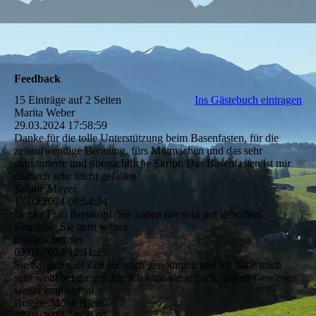
Feedback
15 Einträge auf 2 Seiten
Ins Gästebuch eintragen
Marita Weber
29.03.2024
17:58:59
Danke für die tolle Unterstützung beim Basenfasten, für die
zeitaufwendige Beratung, fürs Mutmachen und das sehr
strukturierte und übersichtliche Skript. Das Basenfasten ist mir
dadurch sehr leicht gefallen.
Sabine Mayer
17.02.2024
08:54:24
Danke Frau Breitkopf. Sie haben mir sehr gut geholfen!
Empfehle Sie gern weiter.
Daniela Immler
03.02.2024
12:41:25
Sie hat sich viel Zeit für mich genommen und ich habe mich
sehr wohl bei ihr gefühlt. Ich kann sie mit sehr gutem Gewissen
weiter empfehlen!
Brigitte Mühlenbein
25.01.2024
10:20:07