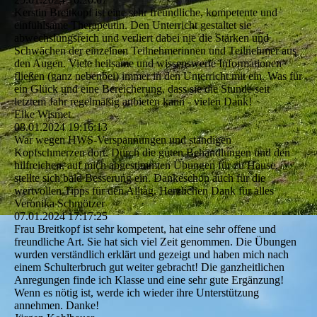
Kerstin Breitkopf ist eine sehr freundliche, kompetente und
einfühlsame Therapeutin. Den Unterricht gestaltet sie
abwechslungsreich und verliert dabei nie die Stärken und
Schwächen der einzelnen Teilnehmerinnen und Teilnehmer aus
den Augen. Viele heilsame und wissenswerte Informationen
fließen (ganz nebenbei) immer in den Unterricht mit ein. Was für
ein Glück und eine Bereicherung, dass sie die Stunde seit
letztem Jahr regelmäßig anbieten kann - vielen Dank!
Elke Wismet
08.01.2024
19:16:13
War wegen HWS-Verspannungen und ständigen
Kopfschmerzen dort. Durch die guten Behandlungen und den
hilfreichen, auf mich abgestimmten Übungen für zu Hause,
stellte sich bald Besserung ein. Dankeschön auch für die
wertvollen Tipps für den Alltag. Herzlichen Dank für alles
Veronika Schmötzer
07.01.2024
17:17:25
Frau Breitkopf ist sehr kompetent, hat eine sehr offene und
freundliche Art. Sie hat sich viel Zeit genommen. Die Übungen
wurden verständlich erklärt und gezeigt und haben mich nach
einem Schulterbruch gut weiter gebracht! Die ganzheitlichen
Anregungen finde ich Klasse und eine sehr gute Ergänzung!
Wenn es nötig ist, werde ich wieder ihre Unterstützung
annehmen. Danke!