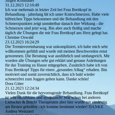
Jürgen Kohlbauer
31.12.2023
12:10:49
Ich war mehrmals in letzter Zeit bei Frau Breitkopf in
Behandlung - jahrelang litt ich unter Knieschmerzen. Habe viele
hilfreichen Tipps bekommen und die Behandlung mit den
Schmerzpunkten zeigt unmittelbar danach ihre Wirkung - die
Schmerzen sind jetzt weg. Bin aber auch fleißig und mache
täglich die Übungen die mir Frau Breitkopf ans Herz gelegt hat.
Christine Oswald
23.12.2023
16:24:29
Die Terminvereinbarung war unkompliziert, ich habe mich sehr
willkommen gefühlt und wurde mit meinen Beschwerden ernst
genommen. Die Beratung war ausführlich und umfangreich. Mir
wurden alle Übungen sehr gut erklärt und genaue Anleitungen
für das Training zu Hause mitgegeben. Zusätzlich habe ich von
Frau Breitkopf Tipps für einen „gesunden Alltag“ erhalten. Bin
motiviert und somit zuversichtlich, dass ich bald wieder
schmerzfrei zum Joggen gehen kann. Danke schön!
Dora Gitter
21.12.2023
12:24:34
Vielen Dank für die hervorragende Behandlung. Frau Breitkopf
ist sehr einfühlsam und sympatisch! War schon bei anderen
Liebscher & Bracht Therapeuten aber hier wurde mir eindeutig
am Besten geholfen - ich komme bestimmt wieder! DANKE
Andrea Weinzierl