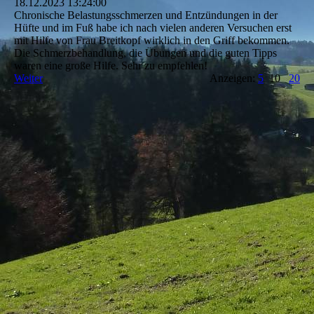
18.12.2023
13:24:00
Chronische Belastungsschmerzen und Entzündungen in der
Hüfte und im Fuß habe ich nach vielen anderen Versuchen erst
mit Hilfe von Frau Breitkopf wirklich in den Griff bekommen.
Die Schmerzbehandlung, die Übungen und die guten Tipps
waren eine große Hilfe. Sehr zu empfehlen!
Weiter
Anzeigen:
5
10
20