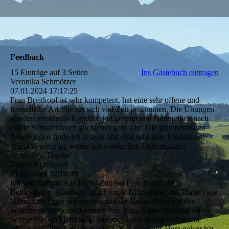
Feedback
15 Einträge auf 3 Seiten
Ins Gästebuch eintragen
Veronika Schmötzer
07.01.2024
17:17:25
Frau Breitkopf ist sehr kompetent, hat eine sehr offene und
freundliche Art. Sie hat sich viel Zeit genommen. Die Übungen
wurden verständlich erklärt und gezeigt und haben mich nach
einem Schulterbruch gut weiter gebracht! Die ganzheitlichen
Anregungen finde ich Klasse und eine sehr gute Ergänzung!
Wenn es nötig ist, werde ich wieder ihre Unterstützung
annehmen. Danke!
Jürgen Kohlbauer
31.12.2023
12:10:49
Ich war mehrmals in letzter Zeit bei Frau Breitkopf in
Behandlung - jahrelang litt ich unter Knieschmerzen. Habe viele
hilfreichen Tipps bekommen und die Behandlung mit den
Schmerzpunkten zeigt unmittelbar danach ihre Wirkung - die
Schmerzen sind jetzt weg. Bin aber auch fleißig und mache
täglich die Übungen die mir Frau Breitkopf ans Herz gelegt hat.