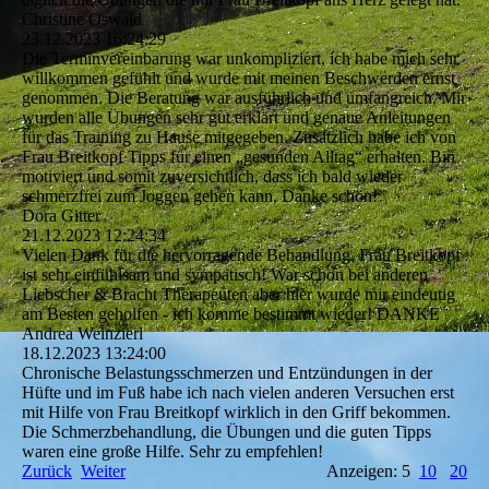
Christine Oswald
23.12.2023
16:24:29
Die Terminvereinbarung war unkompliziert, ich habe mich sehr
willkommen gefühlt und wurde mit meinen Beschwerden ernst
genommen. Die Beratung war ausführlich und umfangreich. Mir
wurden alle Übungen sehr gut erklärt und genaue Anleitungen
für das Training zu Hause mitgegeben. Zusätzlich habe ich von
Frau Breitkopf Tipps für einen „gesunden Alltag“ erhalten. Bin
motiviert und somit zuversichtlich, dass ich bald wieder
schmerzfrei zum Joggen gehen kann. Danke schön!
Dora Gitter
21.12.2023
12:24:34
Vielen Dank für die hervorragende Behandlung. Frau Breitkopf
ist sehr einfühlsam und sympatisch! War schon bei anderen
Liebscher & Bracht Therapeuten aber hier wurde mir eindeutig
am Besten geholfen - ich komme bestimmt wieder! DANKE
Andrea Weinzierl
18.12.2023
13:24:00
Chronische Belastungsschmerzen und Entzündungen in der
Hüfte und im Fuß habe ich nach vielen anderen Versuchen erst
mit Hilfe von Frau Breitkopf wirklich in den Griff bekommen.
Die Schmerzbehandlung, die Übungen und die guten Tipps
waren eine große Hilfe. Sehr zu empfehlen!
Zurück
Weiter
Anzeigen: 5
10
20